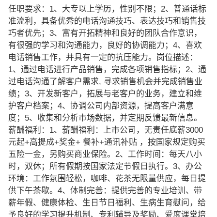
任职要求：1、大专以上学历，性别不限；2、普通话标
准流利，具备优秀的电话沟通技巧、表达技巧和销售技
巧者优先；3、富有开拓精神和良好的团队合作意识，
有很强的学习和沟通能力，良好的协调能力；4、喜欢
电话销售工作，并具有一定的抗压能力。岗位描述：
1、通过电话进行产品销售，完成各项销售指标；2、通
过电话沟通了解客户需求, 寻求销售机会并完成销售业
绩；3、开发新客户，拓展与老客户的业务，建立和维
护客户档案；4、协调公司内部资源，提高客户满意
度；5、收集和分析市场数据，并定期反馈最新信息。
薪酬福利：1、薪酬福利：上市公司，无责任底薪3000
元起+高提成+奖金+ 餐补+通讯补贴 ，按国家规定购买
五险一金，另购买商业保险。2、工作时间：每天八小
时，双休；所有假期按国家法定节假日执行。3、办公
环境：工作氛围轻松，咖啡、花茶无限量供应，每日提
供下午茶歇。4、体制完善：提供完善的专业培训、带
薪年假、健康体检、生日节日福利、生病生育慰问，给
予良好的学习提升机制、专利辅导及奖励、爱度课堂培