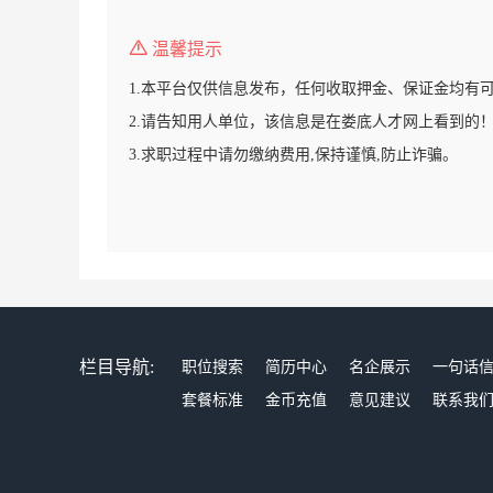
温馨提示
1.本平台仅供信息发布，任何收取押金、保证金均有
2.请告知用人单位，该信息是在娄底人才网上看到的
3.求职过程中请勿缴纳费用,保持谨慎,防止诈骗。
栏目导航:
职位搜索
简历中心
名企展示
一句话
套餐标准
金币充值
意见建议
联系我