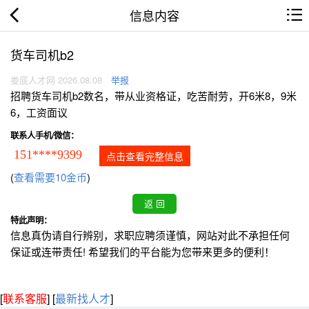
信息内容
货车司机b2
娄底人才网 2026.08.08
举报
招聘货车司机b2数名，带从业资格证，吃苦耐劳，开6米8，9米
6，工资面议
联系人手机/微信：
151****9399
点击查看完整信息
(
查看需要10金币
)
特此声明：
信息真伪请自行辨别，求职应聘须谨慎，网站对此不承担任何
保证或连带责任! 希望我们的平台能为您带来更多的便利！
[
联系客服
]
[
最新找人才
]