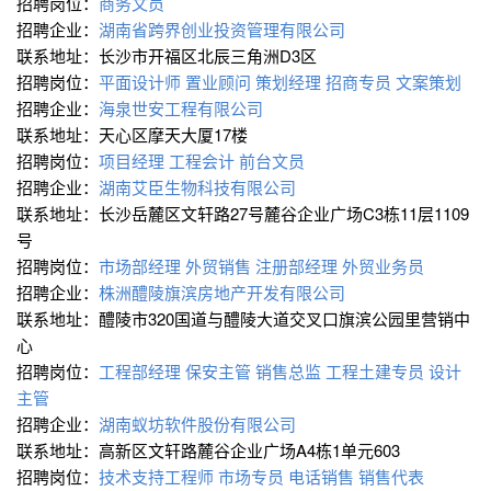
招聘岗位：
商务文员
招聘企业：
湖南省跨界创业投资管理有限公司
联系地址：长沙市开福区北辰三角洲D3区
招聘岗位：
平面设计师
置业顾问
策划经理
招商专员
文案策划
招聘企业：
海泉世安工程有限公司
联系地址：天心区摩天大厦17楼
招聘岗位：
项目经理
工程会计
前台文员
招聘企业：
湖南艾臣生物科技有限公司
联系地址：长沙岳麓区文轩路27号麓谷企业广场C3栋11层1109
号
招聘岗位：
市场部经理
外贸销售
注册部经理
外贸业务员
招聘企业：
株洲醴陵旗滨房地产开发有限公司
联系地址：醴陵市320国道与醴陵大道交叉口旗滨公园里营销中
心
招聘岗位：
工程部经理
保安主管
销售总监
工程土建专员
设计
主管
招聘企业：
湖南蚁坊软件股份有限公司
联系地址：高新区文轩路麓谷企业广场A4栋1单元603
招聘岗位：
技术支持工程师
市场专员
电话销售
销售代表