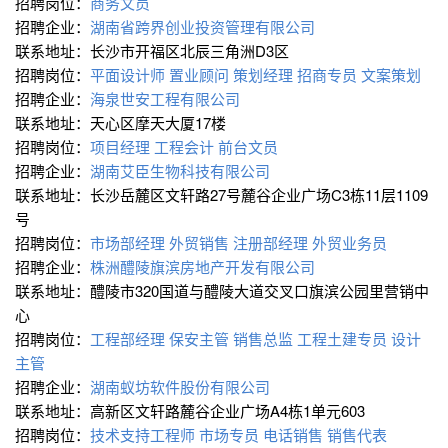
招聘岗位：
商务文员
招聘企业：
湖南省跨界创业投资管理有限公司
联系地址：长沙市开福区北辰三角洲D3区
招聘岗位：
平面设计师
置业顾问
策划经理
招商专员
文案策划
招聘企业：
海泉世安工程有限公司
联系地址：天心区摩天大厦17楼
招聘岗位：
项目经理
工程会计
前台文员
招聘企业：
湖南艾臣生物科技有限公司
联系地址：长沙岳麓区文轩路27号麓谷企业广场C3栋11层1109
号
招聘岗位：
市场部经理
外贸销售
注册部经理
外贸业务员
招聘企业：
株洲醴陵旗滨房地产开发有限公司
联系地址：醴陵市320国道与醴陵大道交叉口旗滨公园里营销中
心
招聘岗位：
工程部经理
保安主管
销售总监
工程土建专员
设计
主管
招聘企业：
湖南蚁坊软件股份有限公司
联系地址：高新区文轩路麓谷企业广场A4栋1单元603
招聘岗位：
技术支持工程师
市场专员
电话销售
销售代表