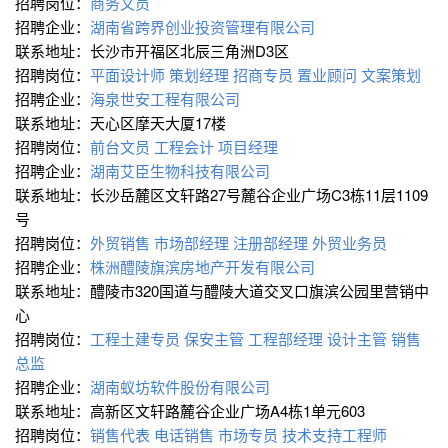
招聘岗位：
商务文员
招聘企业：
湖南省跨界创业投资管理有限公司
联系地址：长沙市开福区北辰三角洲D3区
招聘岗位：
平面设计师
策划经理
招商专员
置业顾问
文案策划
招聘企业：
海泉世安工程有限公司
联系地址：天心区摩天大厦17楼
招聘岗位：
前台文员
工程会计
项目经理
招聘企业：
湖南艾臣生物科技有限公司
联系地址：长沙岳麓区文轩路27号麓谷企业广场C3栋11层1109
号
招聘岗位：
外贸销售
市场部经理
注册部经理
外贸业务员
招聘企业：
株洲醴陵旗滨房地产开发有限公司
联系地址：醴陵市320国道与醴陵大道交叉口旗滨公园里营销中
心
招聘岗位：
工程土建专员
保安主管
工程部经理
设计主管
销售
总监
招聘企业：
湖南蚁坊软件股份有限公司
联系地址：高新区文轩路麓谷企业广场A4栋1单元603
招聘岗位：
销售代表
电话销售
市场专员
技术支持工程师